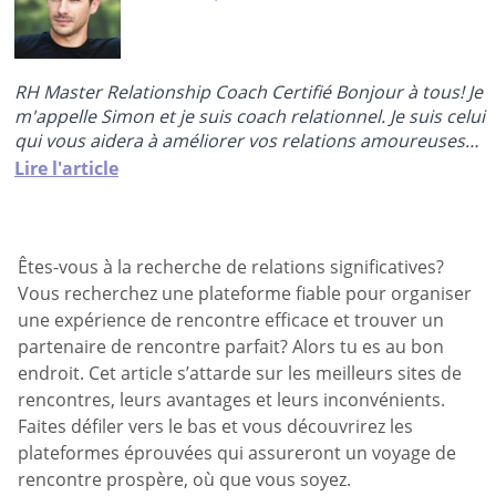
RH Master Relationship Coach Certifié Bonjour à tous! Je
m'appelle Simon et je suis coach relationnel. Je suis celui
qui vous aidera à améliorer vos relations amoureuses
afin que vous puissiez ressentir une connexion
Lire l'article
émotionnelle, de la confiance, de l'amour et du
bonheur. Que vous souhaitiez guérir d'une rupture
douloureuse, égayer la relation existante ou rencontrer
un nouvel amour, je...
Êtes-vous à la recherche de relations significatives?
Vous recherchez une plateforme fiable pour organiser
une expérience de rencontre efficace et trouver un
partenaire de rencontre parfait? Alors tu es au bon
endroit. Cet article s’attarde sur les meilleurs sites de
rencontres, leurs avantages et leurs inconvénients.
Faites défiler vers le bas et vous découvrirez les
plateformes éprouvées qui assureront un voyage de
rencontre prospère, où que vous soyez.