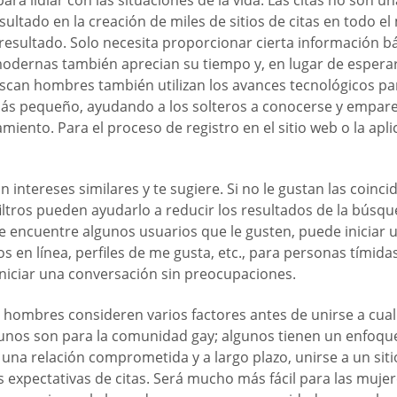
 lidiar con las situaciones de la vida. Las citas no son un
 resultado en la creación de miles de sitios de citas en tod
 resultado. Solo necesita proporcionar cierta información b
odernas también aprecian su tiempo y, en lugar de esperar 
can hombres también utilizan los avances tecnológicos par
ás pequeño, ayudando a los solteros a conocerse y emparej
amiento. Para el proceso de registro en el sitio web o la ap
n intereses similares y te sugiere. Si no le gustan las coin
ltros pueden ayudarlo a reducir los resultados de la búsqued
 encuentre algunos usuarios que le gusten, puede iniciar u
s en línea, perfiles de me gusta, etc., para personas tímida
 iniciar una conversación sin preocupaciones.
mbres consideren varios factores antes de unirse a cualquie
lgunos son para la comunidad gay; algunos tienen un enfoqu
o una relación comprometida y a largo plazo, unirse a un sit
 expectativas de citas. Será mucho más fácil para las muj