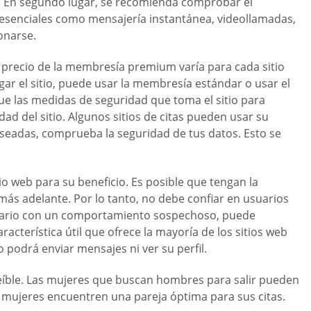
es. En segundo lugar, se recomienda comprobar el
s esenciales como mensajería instantánea, videollamadas,
ionarse.
l precio de la membresía premium varía para cada sitio
gar el sitio, puede usar la membresía estándar o usar el
que las medidas de seguridad que toma el sitio para
dad del sitio. Algunos sitios de citas pueden usar su
eseadas, comprueba la seguridad de tus datos. Esto se
tio web para su beneficio. Es posible que tengan la
más adelante. Por lo tanto, no debe confiar en usuarios
suario con un comportamiento sospechoso, puede
aracterística útil que ofrece la mayoría de los sitios web
podrá enviar mensajes ni ver su perfil.
creíble. Las mujeres que buscan hombres para salir pueden
as mujeres encuentren una pareja óptima para sus citas.