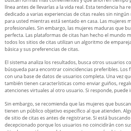
buscan formas más convenientes y que ahorren tiempo para
línea antes de llevarlas a la vida real. Esta tendencia ha
dedicado a varias experiencias de citas reales sin ningún
para usted mientras está sentado en casa. Las mujeres m
profesionales. Sin embargo, las mujeres maduras que bus
perfecta. Las plataformas de citas han hecho el mundo m
todos los sitios de citas utilizan un algoritmo de emparej
básica y sus preferencias de citas.
El sistema analiza los resultados, busca otros usuarios co
búsqueda para encontrar coincidencias preferibles. Los fi
con una base de datos de usuarios completa. Una vez que
también tienen características como enviar guiños, regalo
atenciones virtuales al otro usuario. Si responde, puede
Sin embargo, se recomienda que las mujeres que buscan ho
tienen un público objetivo específico al que atienden. A
de sitio de citas es antes de registrarse. Si está buscand
decepcionado porque los usuarios no coincidirán con sus