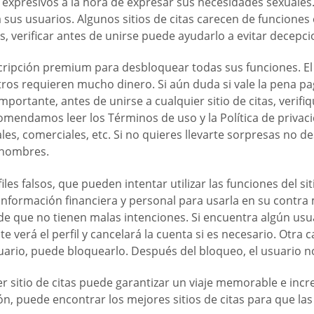
 y expresivos a la hora de expresar sus necesidades sexual
a sus usuarios. Algunos sitios de citas carecen de funcione
adas, verificar antes de unirse puede ayudarlo a evitar decepc
uscripción premium para desbloquear todas sus funciones. E
tros requieren mucho dinero. Si aún duda si vale la pena pa
ortante, antes de unirse a cualquier sitio de citas, verifi
comendamos leer los Términos de uso y la Política de privaci
es, comerciales, etc. Si no quieres llevarte sorpresas no d
 hombres.
les falsos, que pueden intentar utilizar las funciones del si
información financiera y personal para usarla en su contra 
e que no tienen malas intenciones. Si encuentra algún u
e verá el perfil y cancelará la cuenta si es necesario. Otra c
ario, puede bloquearlo. Después del bloqueo, el usuario no 
er sitio de citas puede garantizar un viaje memorable e in
ión, puede encontrar los mejores sitios de citas para que l