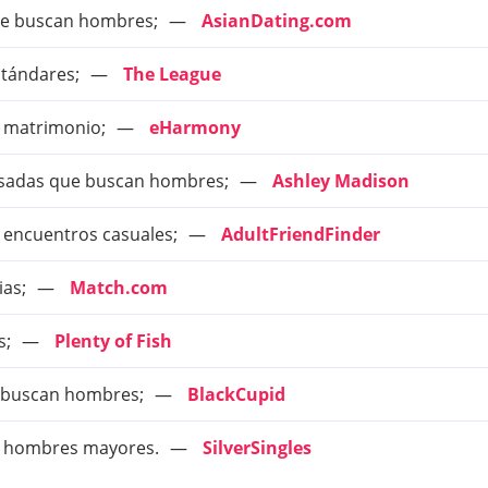
 que buscan hombres;
AsianDating.com
stándares;
The League
n matrimonio;
eHarmony
casadas que buscan hombres;
Ashley Madison
n encuentros casuales;
AdultFriendFinder
ias;
Match.com
s;
Plenty of Fish
e buscan hombres;
BlackCupid
an hombres mayores.
SilverSingles