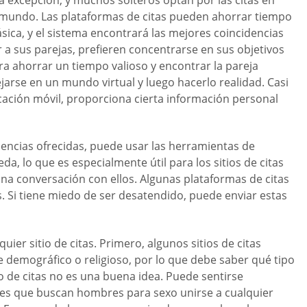
a excepción, y muchos solteros optan por las citas en
o el mundo. Las plataformas de citas pueden ahorrar tiempo
ásica, y el sistema encontrará las mejores coincidencias
a sus parejas, prefieren concentrarse en sus objetivos
a ahorrar un tiempo valioso y encontrar la pareja
arse en un mundo virtual y luego hacerlo realidad. Casi
licación móvil, proporciona cierta información personal
cidencias ofrecidas, puede usar las herramientas de
a, lo que es especialmente útil para los sitios de citas
na conversación con ellos. Algunas plataformas de citas
s. Si tiene miedo de ser desatendido, puede enviar estas
r sitio de citas. Primero, algunos sitios de citas
e demográfico o religioso, por lo que debe saber qué tipo
io de citas no es una buena idea. Puede sentirse
eres que buscan hombres para sexo unirse a cualquier