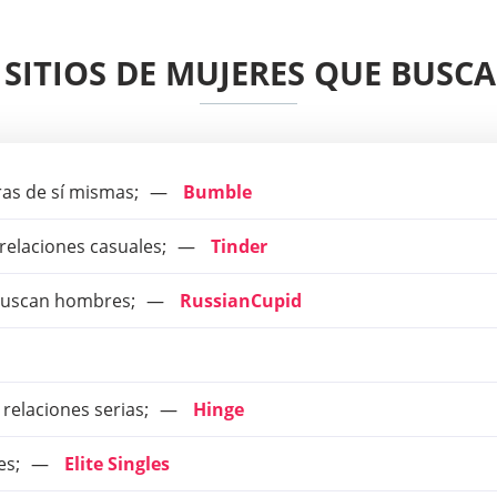
 SITIOS DE MUJERES QUE BUS
ras de sí mismas;
Bumble
elaciones casuales;
Tinder
 buscan hombres;
RussianCupid
relaciones serias;
Hinge
es;
Elite Singles