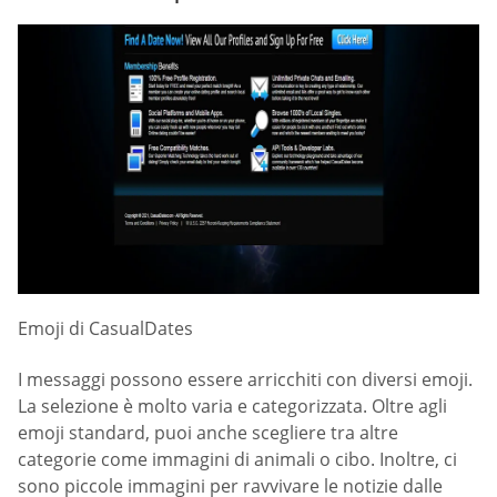
Emoji di СasualDates
I messaggi possono essere arricchiti con diversi emoji.
La selezione è molto varia e categorizzata. Oltre agli
emoji standard, puoi anche scegliere tra altre
categorie come immagini di animali o cibo. Inoltre, ci
sono piccole immagini per ravvivare le notizie dalle