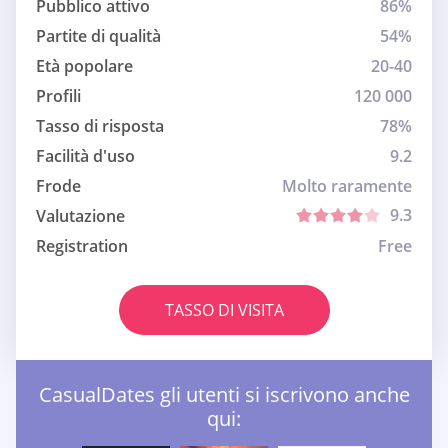
Pubblico attivo
86%
Partite di qualità
54%
Età popolare
20-40
Profili
120 000
Tasso di risposta
78%
Facilità d'uso
9.2
Frode
Molto raramente
9.3
Valutazione
Registration
Free
TASSO DI VISITA
CasualDates gli utenti si iscrivono anche
qui: