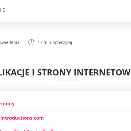
f 5
świetlenia
17 min przeczytaj
PLIKACJE I STRONY INTERNETO
rmony
oIntroductions.com