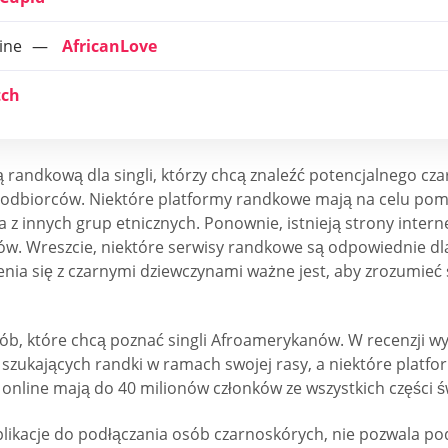
ine
AfricanLove
tch
ą randkową dla singli, którzy chcą znaleźć potencjalnego cz
 odbiorców. Niektóre platformy randkowe mają na celu pomag
 z innych grup etnicznych. Ponownie, istnieją strony inter
ejów. Wreszcie, niektóre serwisy randkowe są odpowiednie d
enia się z czarnymi dziewczynami ważne jest, aby zrozumieć 
a osób, które chcą poznać singli Afroamerykanów. W recenzji
szukających randki w ramach swojej rasy, a niektóre platfo
 online mają do 40 milionów członków ze wszystkich części ś
likacje do podłączania osób czarnoskórych, nie pozwala p