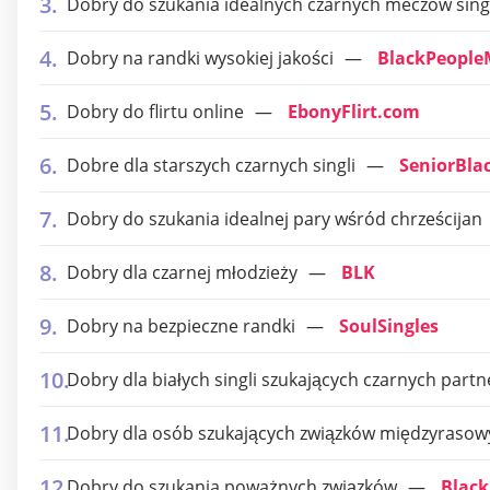
Dobry do szukania idealnych czarnych meczów sing
Dobry na randki wysokiej jakości
BlackPeople
Dobry do flirtu online
EbonyFlirt.com
Dobre dla starszych czarnych singli
SeniorBla
Dobry do szukania idealnej pary wśród chrześcijan
Dobry dla czarnej młodzieży
BLK
Dobry na bezpieczne randki
SoulSingles
Dobry dla białych singli szukających czarnych part
Dobry dla osób szukających związków międzyraso
Dobry do szukania poważnych związków
Black