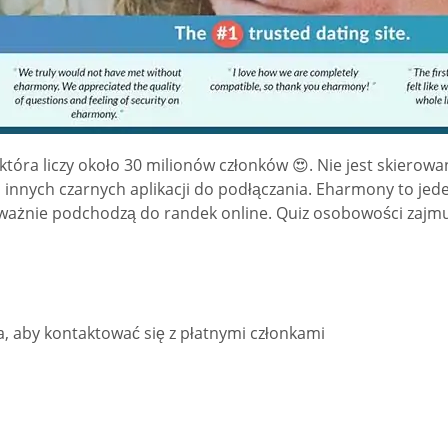
ra liczy około 30 milionów członków 😍. Nie jest skierowany
d innych czarnych aplikacji do podłączania. Eharmony to j
ażnie podchodzą do randek online. Quiz osobowości zajmuje
ia, aby kontaktować się z płatnymi członkami