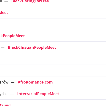
li
BlackDatingForFree
Meet
ckPeopleMeet
BlackChistianPeopleMeet
nerów
AfroRomance.com
wych-
InterracialPeopleMeet
Cupid