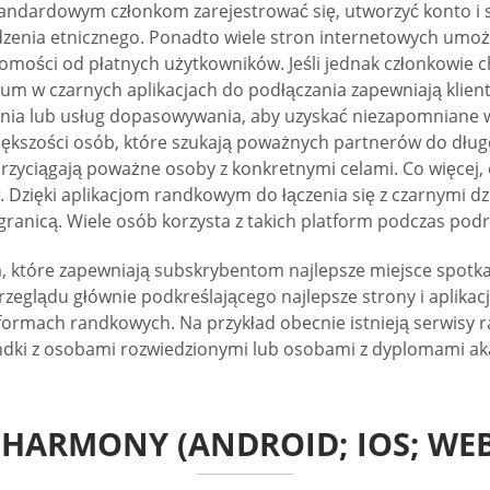
o standardowym członkom zarejestrować się, utworzyć konto i
ia etnicznego. Ponadto wiele stron internetowych umożliwia
mości od płatnych użytkowników. Jeśli jednak członkowie c
 w czarnych aplikacjach do podłączania zapewniają klient
nia lub usług dopasowywania, aby uzyskać niezapomniane 
kszości osób, które szukają poważnych partnerów do długotr
rzyciągają poważne osoby z konkretnymi celami. Co więcej, 
. Dzięki aplikacjom randkowym do łączenia się z czarnymi d
 granicą. Wiele osób korzysta z takich platform podczas po
nia, które zapewniają subskrybentom najlepsze miejsce spot
eglądu głównie podkreślającego najlepsze strony i aplikacj
formach randkowych. Na przykład obecnie istnieją serwisy 
ndki z osobami rozwiedzionymi lub osobami z dyplomami ak
EHARMONY (ANDROID; IOS; WEB