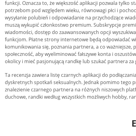
funkcji. Oznacza to, że większość aplikacji pozwala tylk
potrzebom pod względem wieku, równowagi płci i pochodzen
wysyłanie polubień i odpowiadanie na przychodzące wiado
muszą wykupić członkostwo premium. Subskrypcje premium
wiadomości, dostęp do zaawansowanych opcji wyszukiwa
funkcjom. Płatne strony internetowe będą odpowiadać wię
komunikowania się, poznania partnera, a co ważniejsze, p
społeczność, aby wyeliminować fałszywe konta i oszustów
okolicy i mieć pasjonującą randkę lub szukać partnera za
Ta recenzja zawiera listę czarnych aplikacji do podłącza
dyskretnych spotkań seksualnych. Jednak pomimo tego prz
znalezienie czarnego partnera na różnych niszowych plat
duchowe, randki według wszystkich możliwych hobby, ra