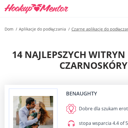
Dom
Aplikacje do podłączania
Czarne aplikacje do podłącza
14 NAJLEPSZYCH WITRY
CZARNOSKÓRY
BENAUGHTY
Dobre dla
szukam erot
stopa wsparcia
4.4 of 5