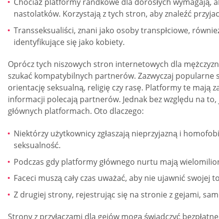
Chociaż platformy randkowe dla dorosłych wymagają, aby
nastolatków. Korzystają z tych stron, aby znaleźć przyja
Transseksualiści, znani jako osoby transpłciowe, równi
identyfikujące się jako kobiety.
Oprócz tych niszowych stron internetowych dla mężczyz
szukać kompatybilnych partnerów. Zazwyczaj popularne s
orientację seksualną, religię czy rasę. Platformy te mają
informacji polecają partnerów. Jednak bez względu na to, j
głównych platformach. Oto dlaczego:
Niektórzy użytkownicy zgłaszają nieprzyjazną i homofob
seksualność.
Podczas gdy platformy głównego nurtu mają wielomilio
Faceci muszą cały czas uważać, aby nie ujawnić swojej 
Z drugiej strony, rejestrując się na stronie z gejami, sa
Strony z przyłączami dla gejów mogą świadczyć bezpłatne