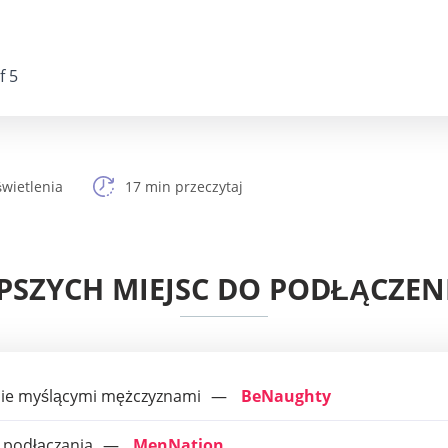
f 5
wietlenia
17 min przeczytaj
EPSZYCH MIEJSC DO PODŁĄCZEN
nie myślącymi mężczyznami
BeNaughty
 podłączania
MenNation