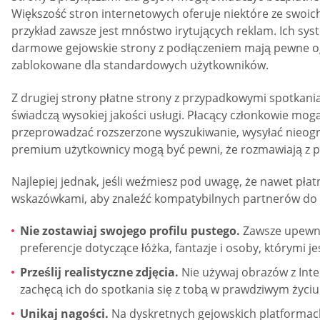
Większość stron internetowych oferuje niektóre ze swoic
przykład zawsze jest mnóstwo irytujących reklam. Ich sys
darmowe gejowskie strony z podłączeniem mają pewne ogra
zablokowane dla standardowych użytkowników.
Z drugiej strony płatne strony z przypadkowymi spotkania
świadczą wysokiej jakości usługi. Płacący członkowie mog
przeprowadzać rozszerzone wyszukiwanie, wysyłać nieogr
premium użytkownicy mogą być pewni, że rozmawiają z pr
Najlepiej jednak, jeśli weźmiesz pod uwagę, że nawet pł
wskazówkami, aby znaleźć kompatybilnych partnerów do
Nie zostawiaj swojego profilu pustego.
Zawsze upewnij
preferencje dotyczące łóżka, fantazje i osoby, którym
Prześlij realistyczne zdjęcia.
Nie używaj obrazów z Inter
zachęcą ich do spotkania się z tobą w prawdziwym życiu
Unikaj nagości.
Na dyskretnych gejowskich platformac