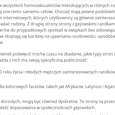
e wszystkich homoseksualistów mieszkających w różnych czę
 służą one temu samemu celowi. Chociaż mają pewne podobień
on internetowych, których użytkownicy są głównie zainteres
adać rodziny. Z drugiej strony strony z gejowskimi randkami
nerów do przypadkowych spotkań w związkach bez zobowiąza
e skupiają się bardziej na ujawnianiu osobowości, upodoba
w.
nieneś poświęcić trochę czasu na zbadanie, jakie typy stron
żda z nich ma swoją specyficzną publiczność:
50 roku życia i młodych mężczyzn zainteresowanych randko
 kolorowych facetów, takich jak Afrykanie, Latynosi i Azjaci
la dorosłych, mogą być również dyskretne. Te strony są przez
naleźć dopasowania w społecznościach gejowskich.