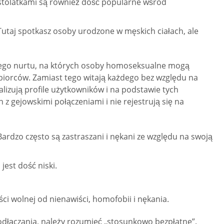
nastolatkami są również dość popularne wśród
Tutaj spotkasz osoby urodzone w męskich ciałach, ale
wnego nurtu, na których osoby homoseksualne mogą
iorców. Zamiast tego witają każdego bez względu na
alizują profile użytkowników i na podstawie tych
 z gejowskimi połączeniami i nie rejestrują się na
rdzo często są zastraszani i nękani ze względu na swoją
est dość niski.
ości wolnej od nienawiści, homofobii i nękania.
odłączania, należy rozumieć „stosunkowo bezpłatne”.