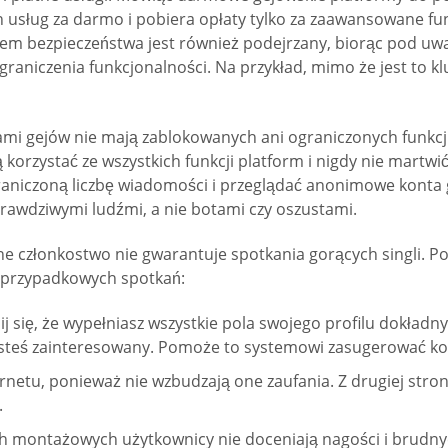
h usług za darmo i pobiera opłaty tylko za zaawansowane fu
tem bezpieczeństwa jest również podejrzany, biorąc pod uwag
niczenia funkcjonalności. Na przykład, mimo że jest to kl
mi gejów nie mają zablokowanych ani ograniczonych funkcji.
ą korzystać ze wszystkich funkcji platform i nigdy nie mar
aniczoną liczbę wiadomości i przeglądać anonimowe konta g
awdziwymi ludźmi, a nie botami czy oszustami.
atne członkostwo nie gwarantuje spotkania gorących singli.
 przypadkowych spotkań:
 się, że wypełniasz wszystkie pola swojego profilu dokładn
i jesteś zainteresowany. Pomoże to systemowi zasugerować 
netu, ponieważ nie wzbudzają one zaufania. Z drugiej strony
.
h montażowych użytkownicy nie doceniają nagości i brudny