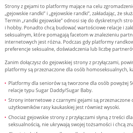
Strony z gejami to platformy mające na celu zgromadzeni
„gejowskie randki” i „gejowskie randki”, zakładając, że
Termin „randki gejowskie” odnosi się do dyskretnych str
i hobby. Ponadto chcą budować wartościowe relacje i zakł
seksualnym, które pomagają facetom w znalezieniu part
internetowych jest różna. Podczas gdy platformy randkow
preferencje seksualne, doświadczenia lub liczbę partneró
Zanim dołączysz do gejowskiej strony z przyłączami, powi
platformy są przeznaczone dla osób homoseksualnych, ka
Platformy dla seniorów są tworzone dla osób powyżej 
relacje typu Sugar Daddy/Sugar Baby.
Strony internetowe z czarnymi gejami są przeznaczone dla
użytkowników rasy kaukaskiej jest również wysoki.
Chociaż gejowskie strony z przyłączami słyną z treści d
seksualnością, nie ukrywają swojej tożsamości i chcą z