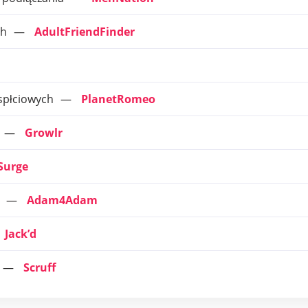
ch
AdultFriendFinder
spłciowych
PlanetRomeo
Growlr
Surge
Adam4Adam
Jack’d
Scruff