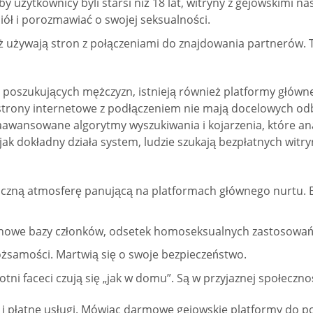
 użytkownicy byli starsi niż 18 lat, witryny z gejowskimi 
ciół i porozmawiać o swojej seksualności.
eż używają stron z połączeniami do znajdowania partnerów. 
n poszukujących mężczyzn, istnieją również platformy głó
trony internetowe z podłączeniem nie mają docelowych odb
 zaawansowane algorytmy wyszukiwania i kojarzenia, które an
ak dokładny działa system, ludzie szukają bezpłatnych witryn
iczną atmosferę panującą na platformach głównego nurtu. Ba
nowe bazy członków, odsetek homoseksualnych zastosowań j
tożsamości. Martwią się o swoje bezpieczeństwo.
motni faceci czują się „jak w domu”. Są w przyjaznej społeczn
 i płatne usługi. Mówiąc darmowe gejowskie platformy do p