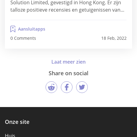
Solution Limited, gevestigd in Hong Kong. Er zijn
talloze positieve recensies en getuigenissen van
klanten over het bedrijf op internet. We hebben
de service getest om u een frisse mening te geven
Aansluitapps
over de functies, prijzen en interface. BeNaughty
0 Comments
18 Feb, 2022
is niet...
Share on social
Onze site
Huis