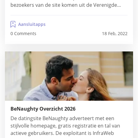
bezoekers van de site komen uit de Verenigde
Staten, Frankrijk en Spanje. Dus als je al hebt
geprobeerd een partner in het echte leven te
Aansluitapps
vinden, is het tijd om over te gaan naar de
0 Comments
18 Feb, 2022
virtuele, maar houd er rekening...
BeNaughty Overzicht 2026
De datingsite BeNaughty adverteert met een
stijlvolle homepage, gratis registratie en tal van
actieve gebruikers. De exploitant is InfraWeb