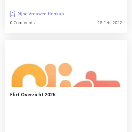
vertegenwoordigers van de LHBT-gemeenschap.
Hoewel de meeste gebruikers op de site mensen
Rijpe Vrouwen Hookup
zijn die ouder zijn dan 40, kunnen jongere
0 Comments
18 Feb, 2022
gebruikers...
Flirt Overzicht 2026